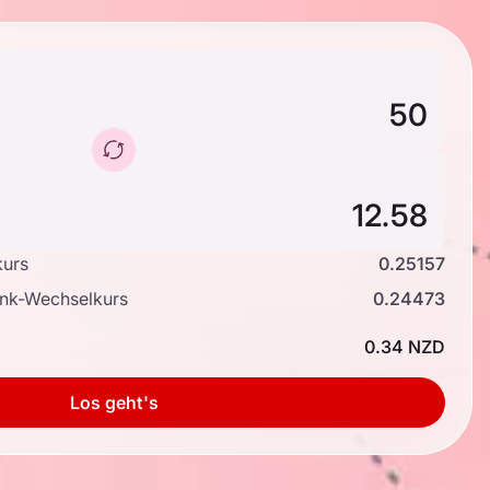
kurs
0.25157
ank-Wechselkurs
0.24473
0.34 NZD
Los geht's