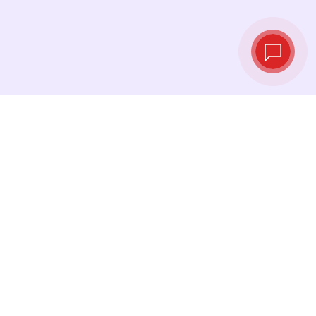
Live‑Wechselkurse
Sehen Sie die neuesten Kurse ein und
tauschen Sie genau im richtigen Moment.