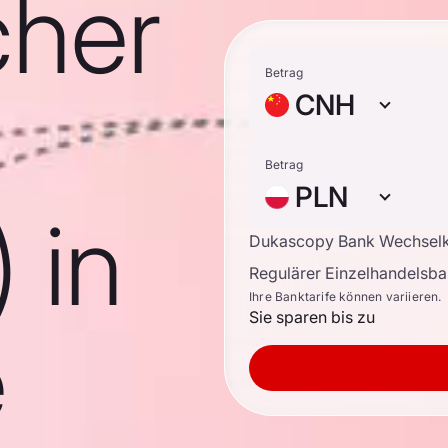
cher
Betrag
CNH
Betrag
PLN
 in
Dukascopy Bank Wechsel
Regulärer Einzelhandelsb
Ihre Banktarife können variieren.
Sie sparen bis zu
e