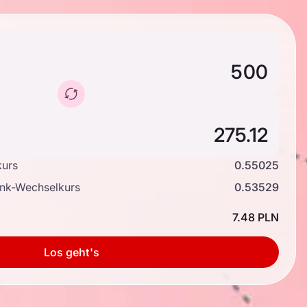
kurs
0.55025
ank-Wechselkurs
0.53529
7.48 PLN
Los geht's