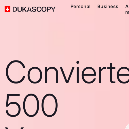
Personal
Business
A
m
Conviert
500