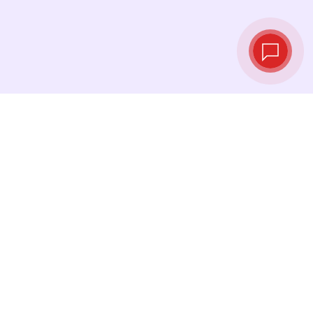
Live‑Wechselkurse
Sehen Sie die neuesten Kurse ein und
tauschen Sie genau im richtigen Moment.