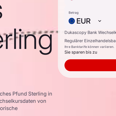
s
Betrag
EUR
rling
Dukascopy Bank Wechsel
Regulärer Einzelhandelsb
Ihre Banktarife können variieren.
Sie sparen bis zu
ches Pfund Sterling in
chselkursdaten von
torische