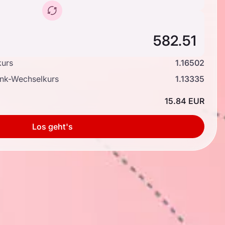
kurs
1.16502
ank-Wechselkurs
1.13335
15.84 EUR
Los geht's