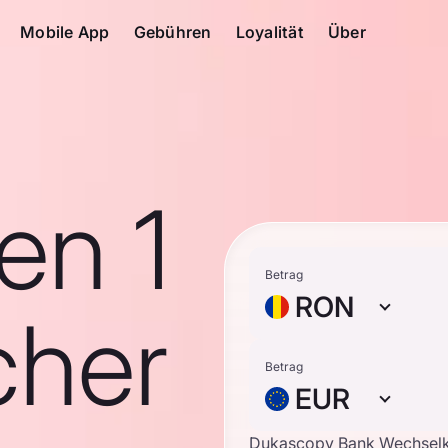
Mobile App
Gebühren
Loyalität
Über
en 1
Betrag
RON
cher
Betrag
EUR
Dukascopy Bank Wechsel