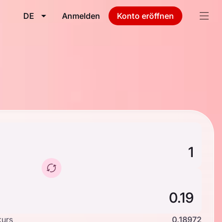
DE
Anmelden
Konto eröffnen
kurs
0.18972