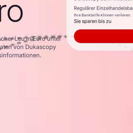
ro
Regulärer Einzelhandelsb
Ihre Banktarife können variieren.
Sie sparen bis zu
her Leu in Euro unter
aten von Dukascopy
rsinformationen.