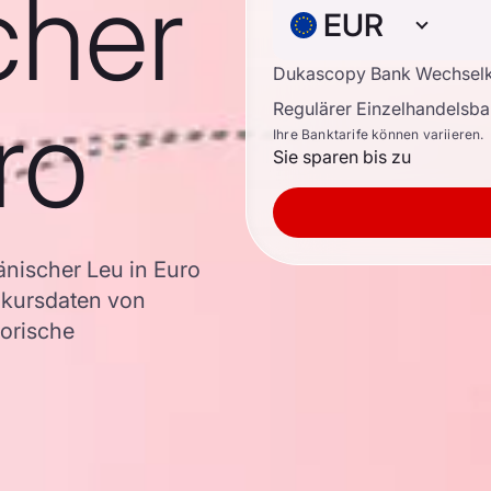
cher
EUR
Dukascopy Bank Wechsel
ro
Regulärer Einzelhandelsb
Ihre Banktarife können variieren.
Sie sparen bis zu
nischer Leu in Euro
kursdaten von
torische