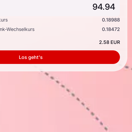
kurs
0.18988
ank-Wechselkurs
0.18472
2.58 EUR
Los geht's