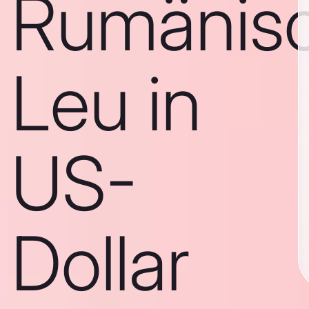
Rumänis
Leu in
US-
Dollar