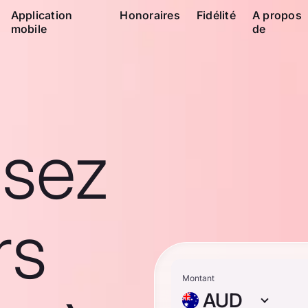
Application
Honoraires
Fidélité
A propos
mobile
de
ssez
rs
Montant
AUD