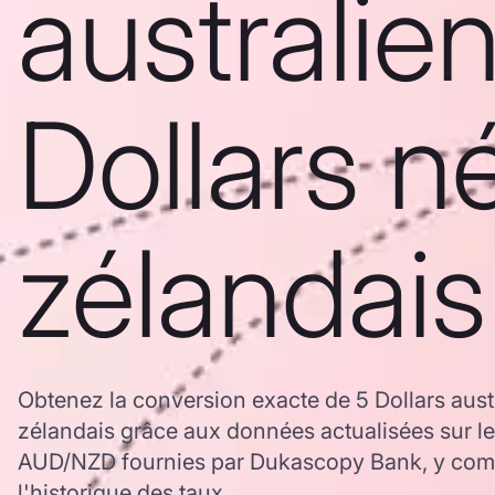
australie
Dollars n
zélandais
Obtenez la conversion exacte de 5 Dollars aust
zélandais grâce aux données actualisées sur l
AUD/NZD fournies par Dukascopy Bank, y comp
l'historique des taux.