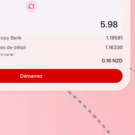
copy Bank
1.19581
s de détail
1.16330
nt varier
0.16 NZD
Démarrez