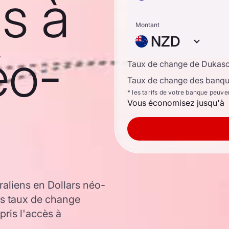
ns à
Montant
NZD
éo-
Taux de change de Dukas
Taux de change des banque
* les tarifs de votre banque peuve
Vous économisez jusqu'à
raliens en Dollars néo-
es taux de change
ris l'accès à