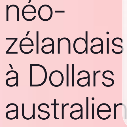
néo-
zélandais
à Dollars
australie