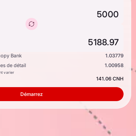
copy Bank
1.03779
s de détail
1.00958
nt varier
141.06 CNH
Démarrez