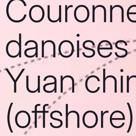
Couronn
danoises
Yuan chi
(offshore)