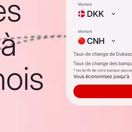
es
Montant
DKK
 à
Montant
CNH
Taux de change de Dukas
nois
Taux de change des banque
* les tarifs de votre banque peuve
Vous économisez jusqu'à