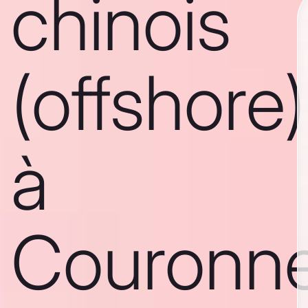
chinois
(offshore)
à
Couronn