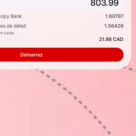
copy Bank
1.60797
s de détail
1.56426
nt varier
21.86 CAD
Démarrez