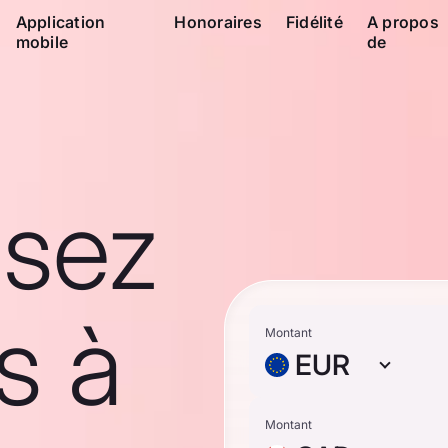
Application
Honoraires
Fidélité
A propos
mobile
de
ssez
s à
Montant
EUR
Montant