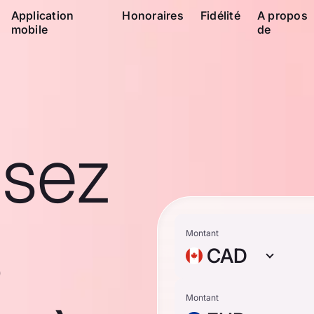
Application
Honoraires
Fidélité
A propos
mobile
de
ssez
s
Montant
CAD
Montant