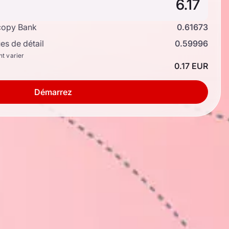
copy Bank
0.61673
s de détail
0.59996
nt varier
0.17 EUR
Démarrez