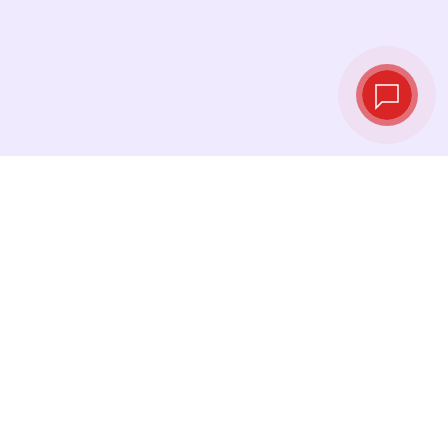
Taux de change
en temps réel
Consultez les derniers taux et effectuez votre