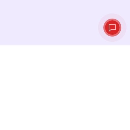
Taux de change
en temps réel
Consultez les derniers taux et effectuez votre