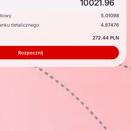
utowy
5.01098
anku detalicznego
4.87476
ć
272.44 PLN
Rozpocznij