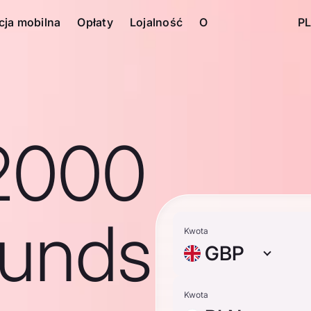
cja mobilna
Opłaty
Lojalność
O
PL
2000
ounds
Kwota
GBP
Kwota