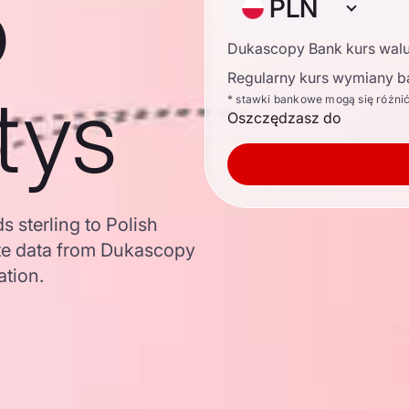
o
PLN
Dukascopy Bank kurs wal
Regularny kurs wymiany b
tys
* stawki bankowe mogą się różni
Oszczędzasz do
 sterling to Polish
te data from Dukascopy
ation.