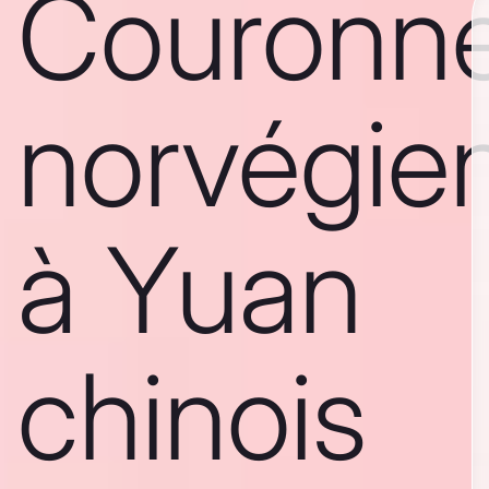
Couronn
norvégie
à Yuan
chinois