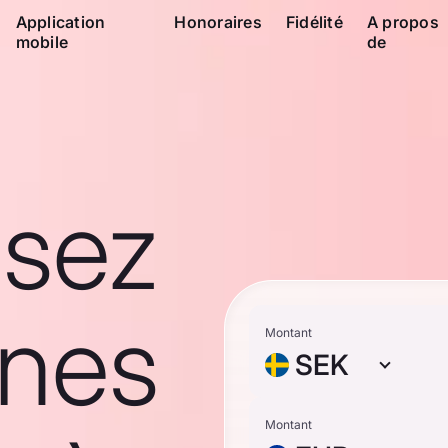
Application
Honoraires
Fidélité
A propos
mobile
de
ssez
nes
Montant
SEK
Montant