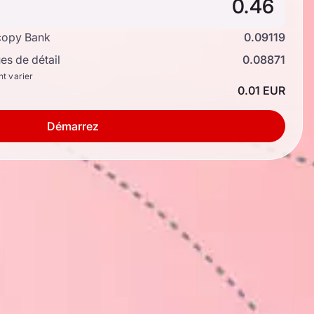
copy Bank
0.09119
s de détail
0.08871
nt varier
0.01 EUR
Démarrez