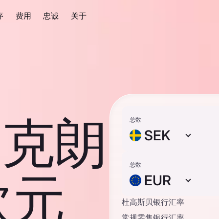
序
费用
忠诚
关于
典克朗
总数
SEK
总数
欧元
EUR
杜高斯贝银行汇率
常规零售银行汇率