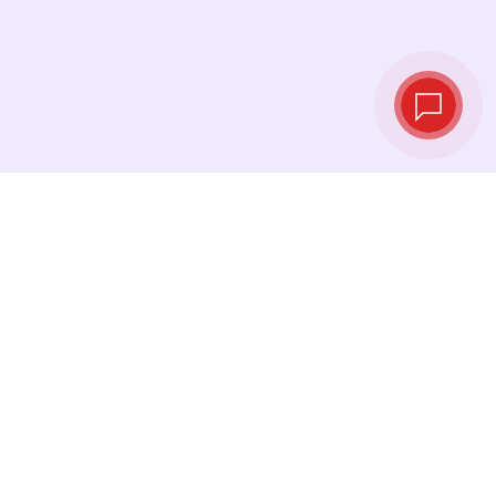
Taux de change
en temps réel
Consultez les derniers taux et effectuez votre