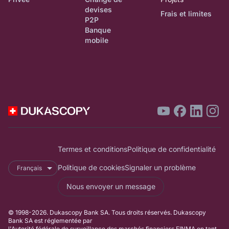
devises
Frais et limites
P2P
Banque
mobile
Termes et conditions
Politique de confidentialité
Politique de cookies
Signaler un problème
Français
Nous envoyer un message
© 1998-2026. Dukascopy Bank SA. Tous droits réservés. Dukascopy
Bank SA est réglementée par
l'Autorité fédérale de surveillance des marchés financiers FINMA en tant