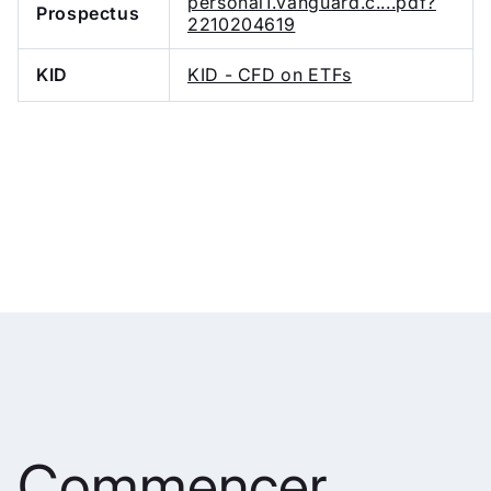
personal1.vanguard.c....pdf?
Prospectus
2210204619
KID
KID - CFD on ETFs
Commencer