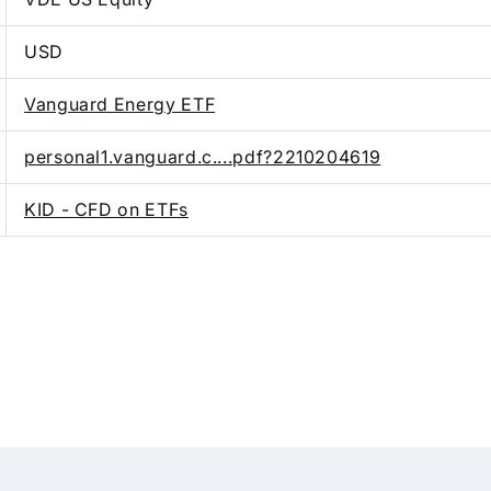
USD
Vanguard Energy ETF
personal1.vanguard.c....pdf?2210204619
KID - CFD on ETFs