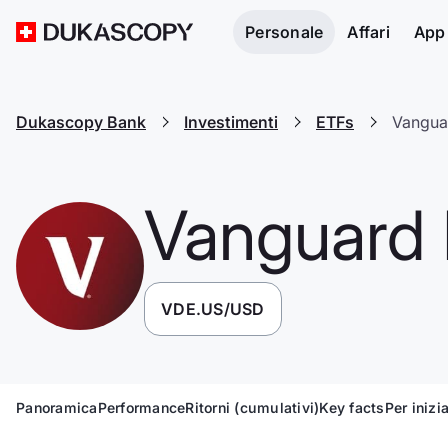
Personale
Affari
App
Dukascopy Bank
Investimenti
ETFs
Vangua
Vanguard 
VDE.US/USD
Panoramica
Performance
Ritorni (cumulativi)
Key facts
Per inizi