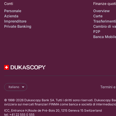
Conti
Finanze quot
Personale
Overview
Azienda
Carte
Imprenditore
Trasferiment
Private Banking
Cambio di va
P2P
Banca Mobil
Termini e
Italiano
© 1998-2026 Dukascopy Bank SA. Tutti i diritti sono riservati. Dukascopy Ban
svizzera sui mercati finanziari FINMA come banca e società di intermediazi
ICC, Entrance H,Route de Pré-Bois 20, 1215 Geneva 15 Switzerland
tel: +41 22 555 0 555