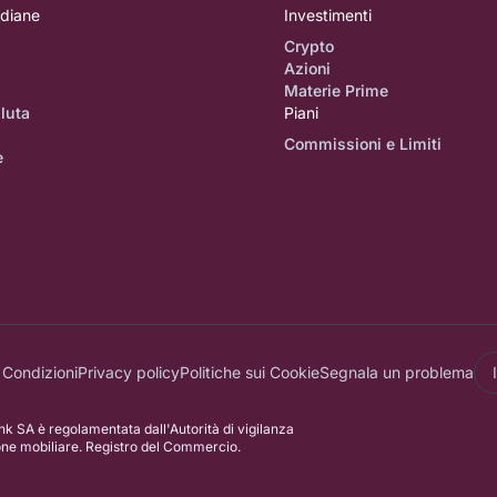
idiane
Investimenti
Crypto
Azioni
i
Materie Prime
luta
Piani
Commissioni e Limiti
e
 Condizioni
Privacy policy
Politiche sui Cookie
Segnala un problema
k SA è regolamentata dall'Autorità di vigilanza
one mobiliare. Registro del Commercio.