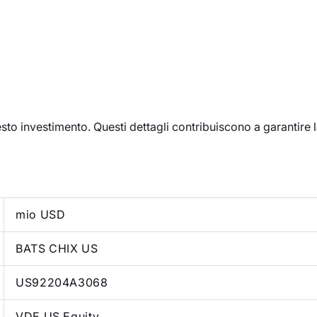
esto investimento. Questi dettagli contribuiscono a garantire
mio USD
BATS CHIX US
US92204A3068
VDE US Equity