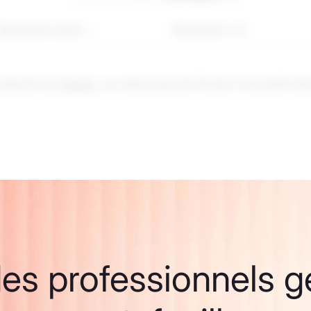
Rendement annuel
Rendement 1 an
D comporte des
risques
. Les valeurs peuvent fluctuer et les performa
es professionnels g