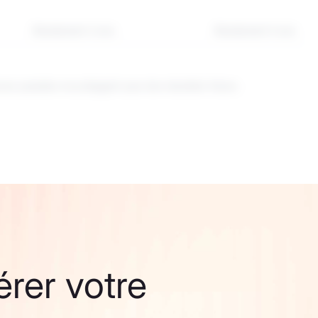
Rendement 3 ans
Rendement 5 ans
nces passées ne préjugent pas des résultats futurs.
érer votre