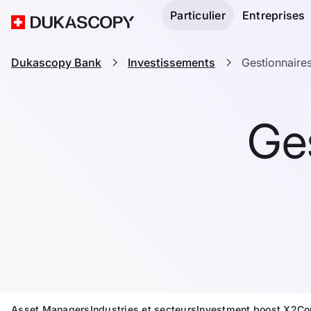
Particulier
Entreprises
Dukascopy Bank
Investissements
Gestionnaires
Ges
Asset Managers
Industries et secteurs
Investment boost X2
Co