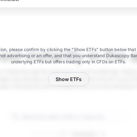
vest instantly in the 
ion, please confirm by clicking the "Show ETFs" button below that
not advertising or an offer, and that you understand Dukascopy Ba
underlying ETFs but offers trading only in CFDs on ETFs.
e is instant through the main bank account mobile app. Simply
ger and allocate your desired investment amount in just a fe
Show ETFs
 easy, following the same straightforward process whenever