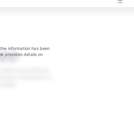
app
 the information has been
nk provides details on
 select your preferred
w taps. Deactivation is
 needed.