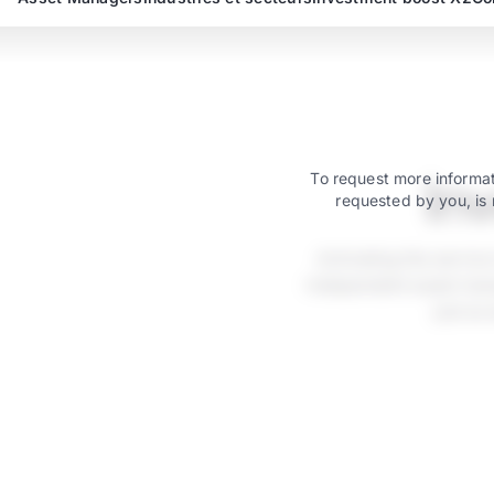
In
To request more informat
requested by you, is 
Activating the servic
independent asset mana
just as