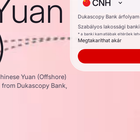
Yuan
CNH
Dukascopy Bank árfolyam
Szabályos lakossági banki 
)
* a banki kamatlábak eltérőek le
Megtakaríthat akár
Chinese Yuan (Offshore)
a from Dukascopy Bank,