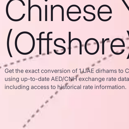
Chinese 
(Offshore
Get the exact conversion of 1 UAE dirhams to 
using up-to-date AED/CNH exchange rate dat
including access to historical rate information.