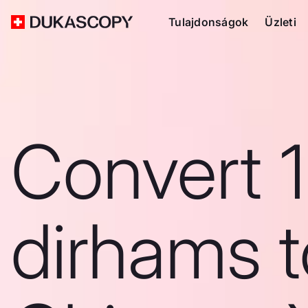
Tulajdonságok
Üzleti
Convert 
dirhams t