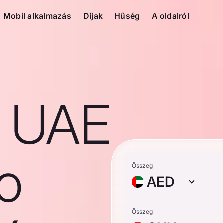
Mobil alkalmazás
Díjak
Hűség
A oldalról
1 UAE
o
Összeg
AED
Összeg