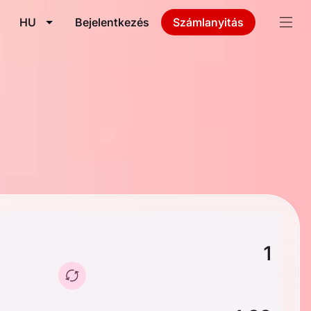
HU
Bejelentkezés
Számlanyitás