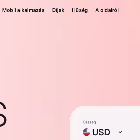
Mobil alkalmazás
Díjak
Hűség
A oldalról
S
Összeg
USD