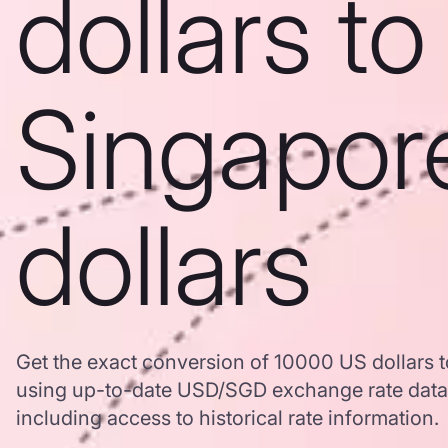
dollars to
Singapor
dollars
Get the exact conversion of 10000 US dollars t
using up-to-date USD/SGD exchange rate dat
including access to historical rate information.