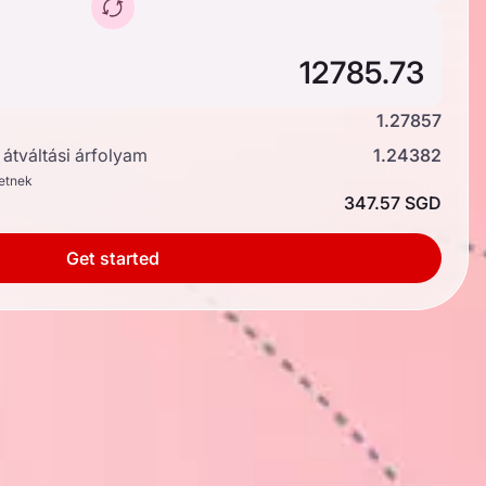
1.27857
átváltási árfolyam
1.24382
hetnek
347.57 SGD
Get started