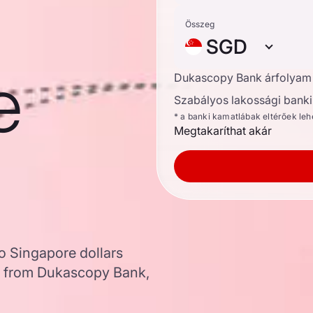
Összeg
SGD
e
Dukascopy Bank árfolyam
Szabályos lakossági banki 
* a banki kamatlábak eltérőek le
Megtakaríthat akár
o Singapore dollars
a from Dukascopy Bank,