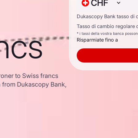
CHF
Dukascopy Bank tasso di 
Tasso di cambio regolare d
ncs
* i tassi della vostra banca posso
Risparmiate fino a
oner to Swiss francs
a from Dukascopy Bank,