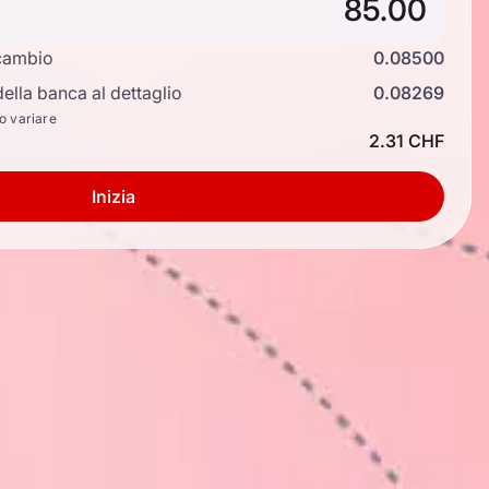
cambio
0.08500
ella banca al dettaglio
0.08269
no variare
2.31 CHF
Inizia