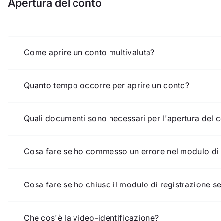
Apertura del conto
Come aprire un conto multivaluta?
per aprire un conto in più valute, andare alla sezion
Quanto tempo occorre per aprire un conto?
effettuare un deposito iniziale e superare la video-id
la procedura di apertura di un conto, in totale, richied
Quali documenti sono necessari per l'apertura del 
per aprire un conto è necessario disporre di un docu
Cosa fare se ho commesso un errore nel modulo di 
visibili. Se il vostro documento non contiene la zon
ordinaria alla nostra sede centrale di Ginevra;
non è necessario compilare un nuovo modulo di registr
Cosa fare se ho chiuso il modulo di registrazione 
si prega di compilare nuovamente il modulo di regis
Che cos'è la video-identificazione?