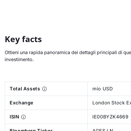
Key facts
Ottieni una rapida panoramica dei dettagli principali di qu
investimento.
Total Assets
mio USD
Exchange
London Stock E
ISIN
IE00BYZK4669
Bloomberg Ticker
AGES LN