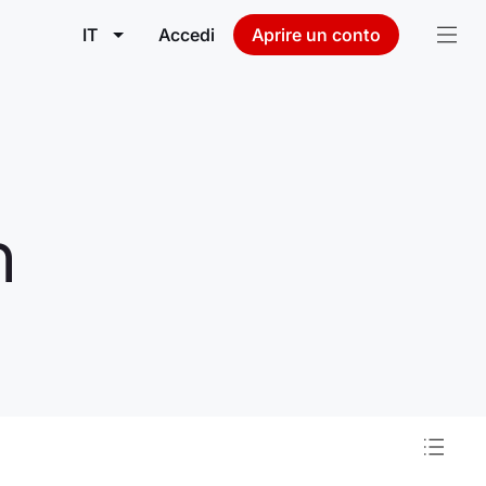
IT
Accedi
Aprire un conto
n