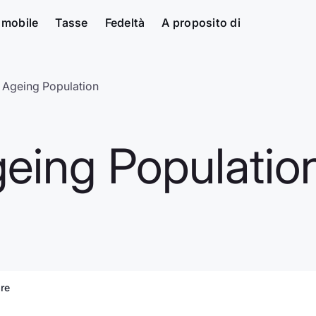
 mobile
Tasse
Fedeltà
A proposito di
 Ageing Population
geing Populatio
are