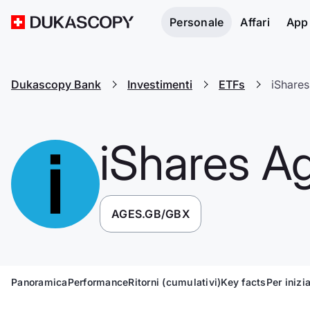
Personale
Affari
App
Dukascopy Bank
Investimenti
ETFs
iShares
iShares A
AGES.GB/GBX
Panoramica
Performance
Ritorni (cumulativi)
Key facts
Per inizi