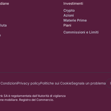
idiane
Investimenti
Crypto
Azioni
i
Materie Prime
luta
Piani
Commissioni e Limiti
e
 Condizioni
Privacy policy
Politiche sui Cookie
Segnala un problema
k SA è regolamentata dall'Autorità di vigilanza
one mobiliare. Registro del Commercio.