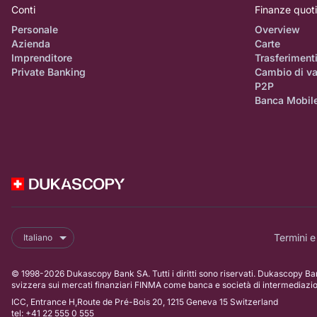
Conti
Finanze quot
Personale
Overview
Azienda
Carte
Imprenditore
Trasferiment
Private Banking
Cambio di va
P2P
Banca Mobil
Termini e
Italiano
© 1998-2026 Dukascopy Bank SA. Tutti i diritti sono riservati. Dukascopy Ban
svizzera sui mercati finanziari FINMA come banca e società di intermediazi
ICC, Entrance H,Route de Pré-Bois 20, 1215 Geneva 15 Switzerland
tel: +41 22 555 0 555