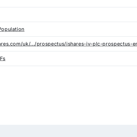
Population
ares.com/uk/.../prospectus/ishares-iv-plc-prospectus-e
TFs