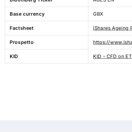
Base currency
GBX
Factsheet
iShares Ageing 
Prospetto
https://www.ish
KID
KID - CFD on E