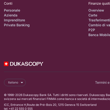
Conti
Finanze quot
Personale
Overview
Azienda
Carte
Imprenditore
Trasferiment
Private Banking
Cambio di va
P2P
Banca Mobil
Termini e
Italiano
© 1998-2026 Dukascopy Bank SA. Tutti i diritti sono riservati. Dukascopy Ban
svizzera sui mercati finanziari FINMA come banca e società di intermediazi
ICC, Entrance H,Route de Pré-Bois 20, 1215 Geneva 15 Switzerland
tel: +41 22 555 0 555