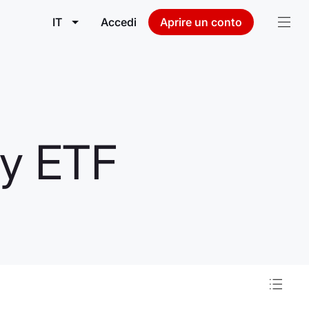
IT
Accedi
Aprire un conto
gy ETF