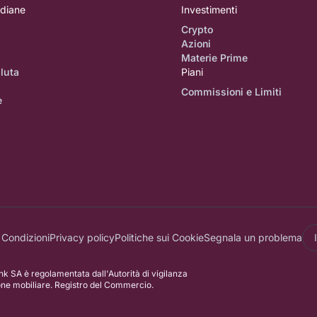
idiane
Investimenti
Crypto
Azioni
i
Materie Prime
luta
Piani
Commissioni e Limiti
e
 Condizioni
Privacy policy
Politiche sui Cookie
Segnala un problema
k SA è regolamentata dall'Autorità di vigilanza
one mobiliare. Registro del Commercio.