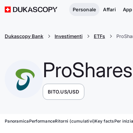
Personale
Affari
App
Dukascopy Bank
Investimenti
ETFs
ProShar
ProShares
BITO.US/USD
Panoramica
Performance
Ritorni (cumulativi)
Key facts
Per inizi