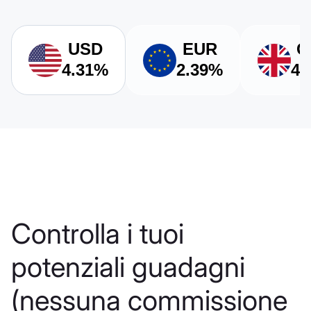
USD
EUR
G
4.31%
2.39%
4.
Controlla i tuoi
potenziali guadagni
(nessuna commissione