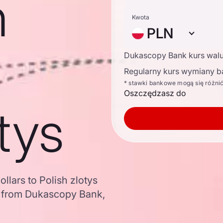
n
Kwota
PLN
Dukascopy Bank kurs wal
Regularny kurs wymiany b
* stawki bankowe mogą się różni
Oszczędzasz do
tys
llars to Polish zlotys
a from Dukascopy Bank,