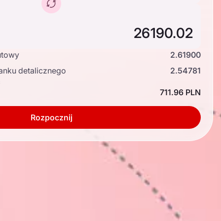
utowy
2.61900
anku detalicznego
2.54781
ć
711.96 PLN
Rozpocznij