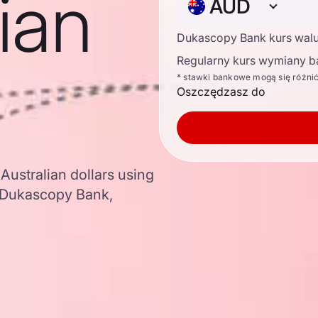
lian
AUD
Dukascopy Bank kurs wal
Regularny kurs wymiany b
* stawki bankowe mogą się różni
Oszczędzasz do
Australian dollars using
 Dukascopy Bank,