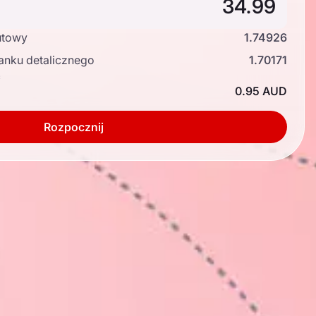
utowy
1.74926
anku detalicznego
1.70171
ć
0.95 AUD
Rozpocznij