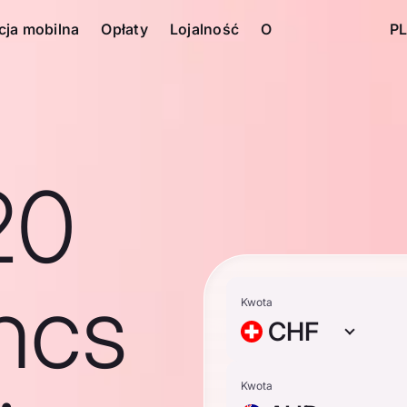
cja mobilna
Opłaty
Lojalność
O
PL
20
ncs
Kwota
CHF
Kwota