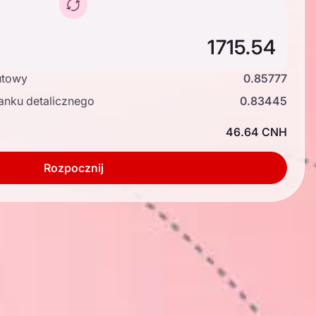
utowy
0.85777
anku detalicznego
0.83445
ć
46.64 CNH
Rozpocznij