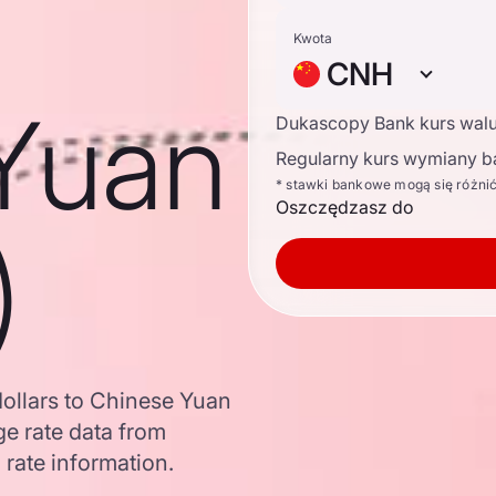
Kwota
CNH
Yuan
Dukascopy Bank kurs wal
Regularny kurs wymiany b
* stawki bankowe mogą się różni
Oszczędzasz do
)
ollars to Chinese Yuan
e rate data from
 rate information.