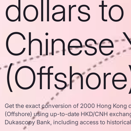
dollars to
Chinese 
(Offshore
Get the exact conversion of 2000 Hong Kong d
(Offshore) using up-to-date HKD/CNH exchang
Dukascopy Bank, including access to historical