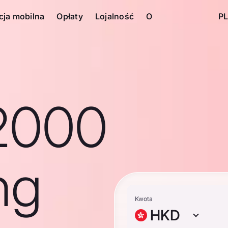
cja mobilna
Opłaty
Lojalność
O
PL
2000
ng
Kwota
HKD