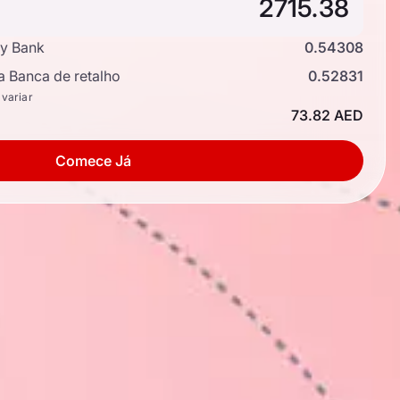
y Bank
0.54308
a Banca de retalho
0.52831
 variar
73.82 AED
Comece Já