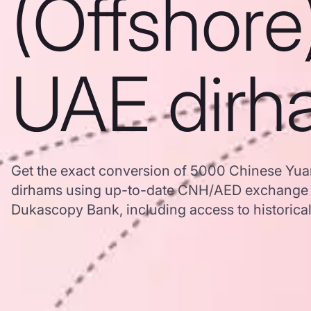
(Offshore
UAE dirh
Get the exact conversion of 5000 Chinese Yua
dirhams using up-to-date CNH/AED exchange r
Dukascopy Bank, including access to historical