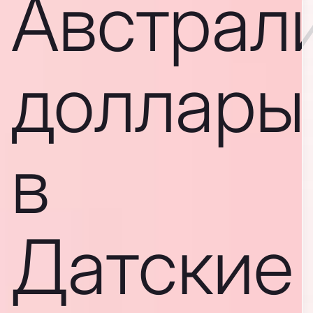
Австрал
доллары
в
Датские