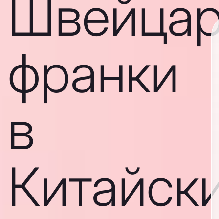
Швейцар
франки
в
Китайск