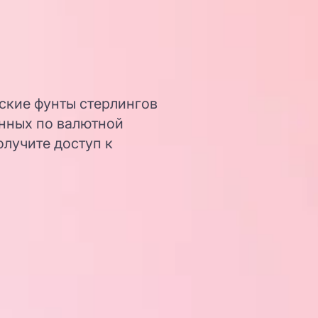
нские фунты стерлингов
анных по валютной
олучите доступ к