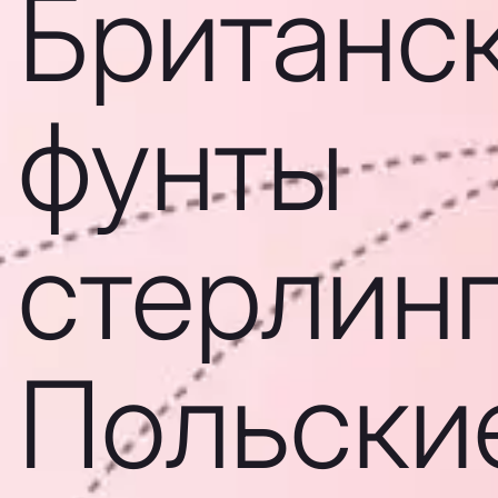
Британс
фунты
стерлинг
Польски