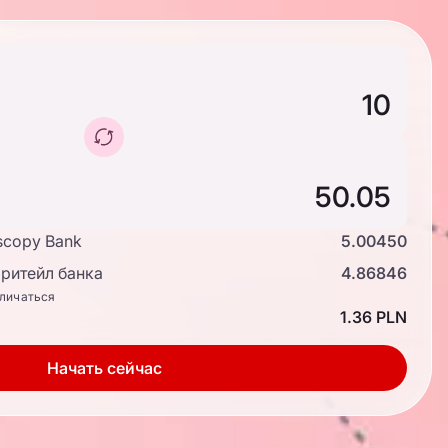
scopy Bank
5.00450
ритейл банка
4.86846
тличаться
1.36 PLN
Начать сейчас