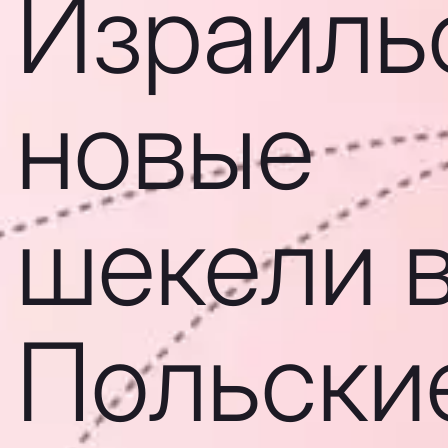
Израиль
новые
шекели 
Польски