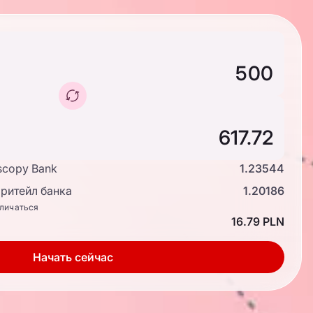
scopy Bank
1.23544
ритейл банка
1.20186
тличаться
16.79 PLN
Начать сейчас