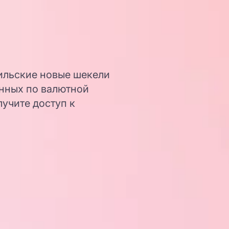
ильские новые шекели
анных по валютной
лучите доступ к