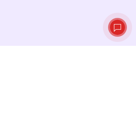
Курсы валют в
реальном
времени