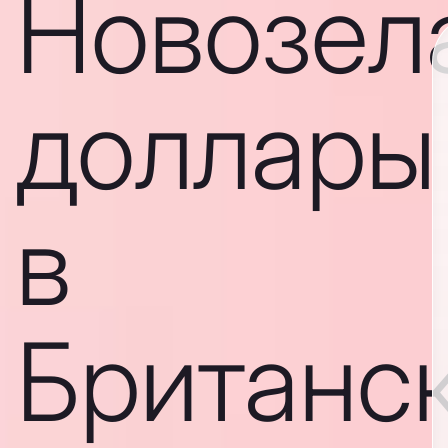
Новозел
доллары
в
Британс