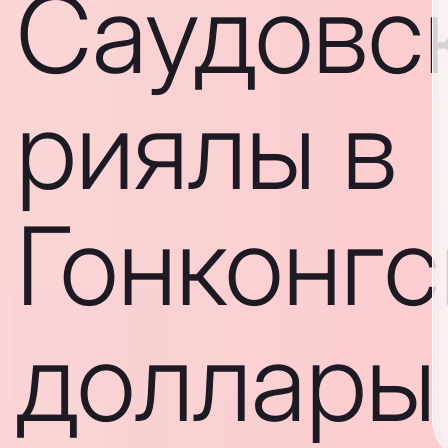
Саудовс
риялы в
Гонконгс
доллары