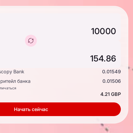
scopy Bank
0.01549
ритейл банка
0.01506
тличаться
4.21 GBP
Начать сейчас