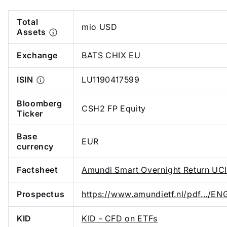
Total
mio USD
Assets
Exchange
BATS CHIX EU
ISIN
LU1190417599
Bloomberg
CSH2 FP Equity
Ticker
Base
EUR
currency
Factsheet
Amundi Smart Overnight Return UC
Prospectus
https://www.amundietf.nl/pdf.../
KID
KID - CFD on ETFs