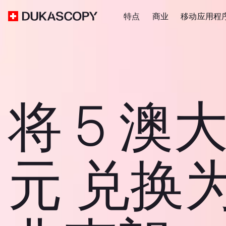
特点
商业
移动应用程
将 5 澳
元 兑换为