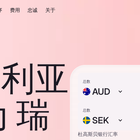
序
费用
忠诚
关于
大利亚
总数
AUD
 瑞
总数
SEK
杜高斯贝银行汇率