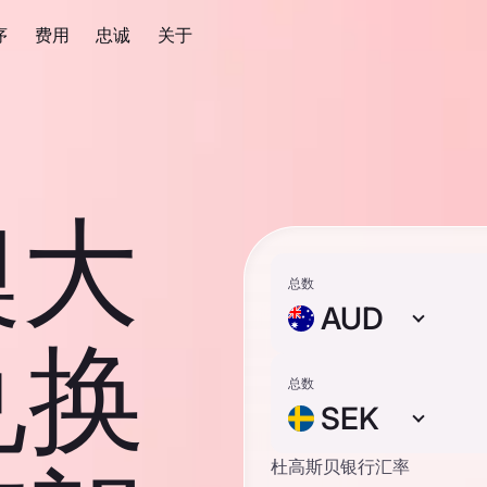
序
费用
忠诚
关于
澳大
总数
AUD
兑换
总数
SEK
杜高斯贝银行汇率