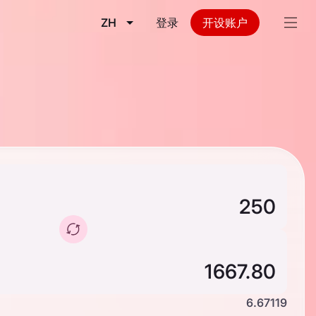
ZH
登录
开设账户
6.67119