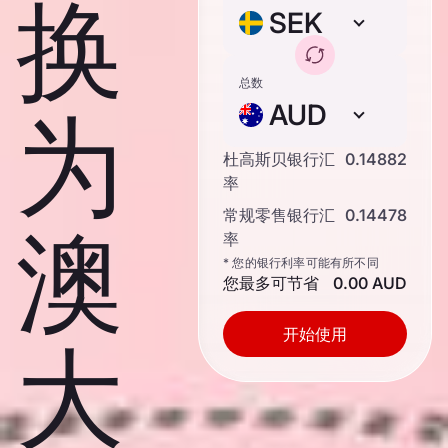
换
SEK
总数
AUD
为
杜高斯贝银行汇
0.14882
率
常规零售银行汇
0.14478
澳
率
* 您的银行利率可能有所不同
您最多可节省
0.00 AUD
开始使用
大