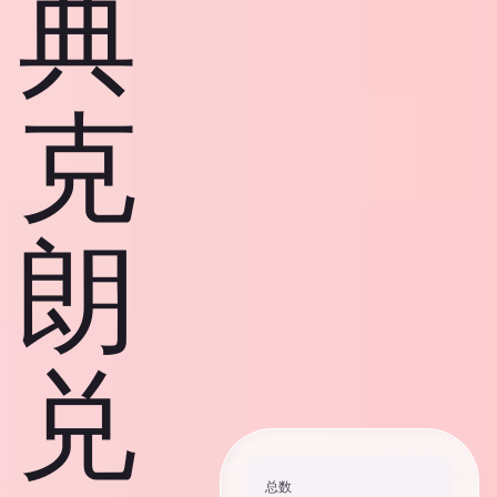
典
克
朗
兑
总数