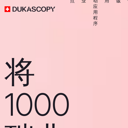
点
业
动
用
诚
应
用
程
序
将
1000